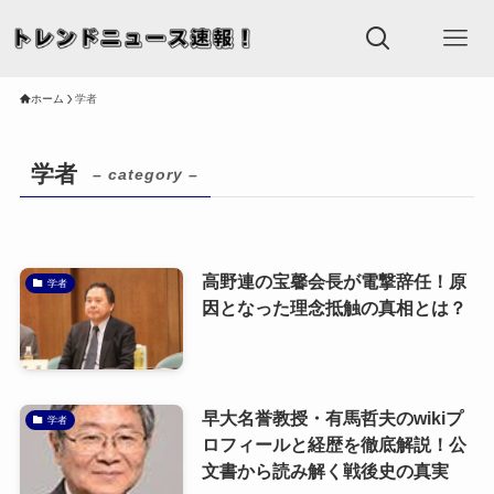
ホーム
学者
学者
– category –
高野連の宝馨会長が電撃辞任！原
学者
因となった理念抵触の真相とは？
早大名誉教授・有馬哲夫のwikiプ
学者
ロフィールと経歴を徹底解説！公
文書から読み解く戦後史の真実