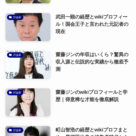
武田一顕の経歴とwikiプロフィー
評論家
ル！国会王子と言われた元記者の
現在
齋藤ジンの年収はいくら？驚異の
評論家
収入源と伝説的な実績から徹底予
測
齋藤ジンのwikiプロフィールと学
評論家
歴｜得意稀な才能を徹底解説
町山智浩の経歴とwikiプロフまと
評論家