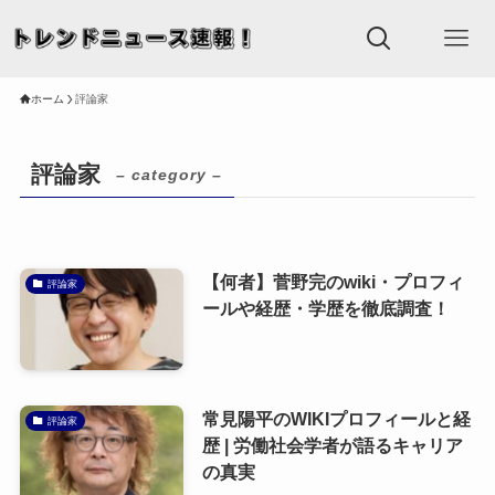
ホーム
評論家
評論家
– category –
【何者】菅野完のwiki・プロフィ
評論家
ールや経歴・学歴を徹底調査！
常見陽平のWIKIプロフィールと経
評論家
歴 | 労働社会学者が語るキャリア
の真実