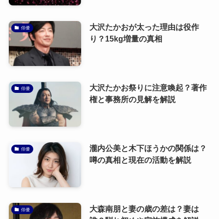
大沢たかおが太った理由は役作
俳優
り？15kg増量の真相
大沢たかお祭りに注意喚起？著作
俳優
権と事務所の見解を解説
瀧内公美と木下ほうかの関係は？
俳優
噂の真相と現在の活動を解説
大森南朋と妻の歳の差は？妻は
俳優