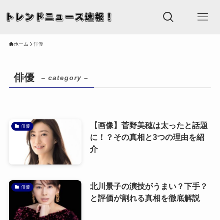
ホーム
俳優
俳優
– category –
【画像】菅野美穂は太ったと話題
俳優
に！？その真相と3つの理由を紹
介
北川景子の演技がうまい？下手？
俳優
と評価が割れる真相を徹底解説