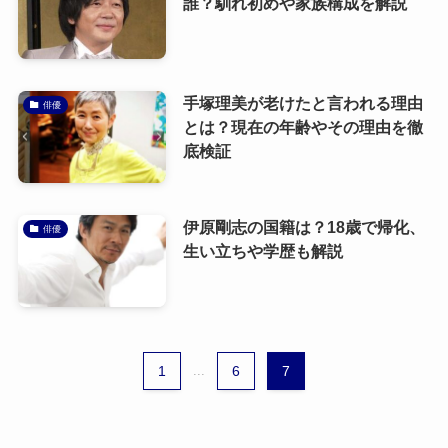
誰？馴れ初めや家族構成を解説
手塚理美が老けたと言われる理由
俳優
とは？現在の年齢やその理由を徹
底検証
伊原剛志の国籍は？18歳で帰化、
俳優
生い立ちや学歴も解説
1
...
6
7