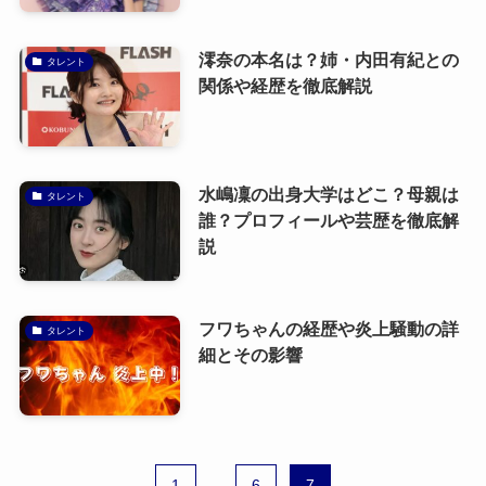
澪奈の本名は？姉・内田有紀との
タレント
関係や経歴を徹底解説
水嶋凜の出身大学はどこ？母親は
タレント
誰？プロフィールや芸歴を徹底解
説
フワちゃんの経歴や炎上騒動の詳
タレント
細とその影響
1
...
6
7