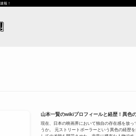
ス速報！
山本一賢のwikiプロフィールと経歴！異色
現在、日本の映画界において独自の存在感を放っ
うか。 元ストリートボーラーという異色の経歴を