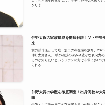
しての才能を開花させた、非常に稀有な人物です
かりま...
仲野太賀の家族構成を徹底解説！父・中野
来
実力派俳優として唯一無二の存在感を放ち、202
仲野太賀さん。 彼の演技の深みや豊かな表現力
るのか知りたいというファンの方は非常に多いで
られる...
仲野太賀の学歴を徹底調査！出身高校や大
噂
俳優として唯一無二の存在感を放つ仲野太賀さん