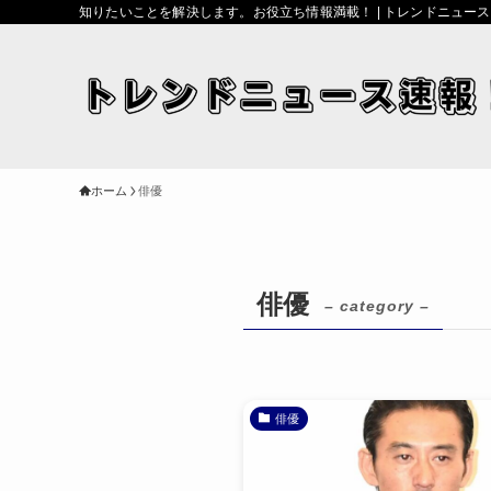
知りたいことを解決します。お役立ち情報満載！ | トレンドニュー
ホーム
俳優
俳優
– category –
俳優