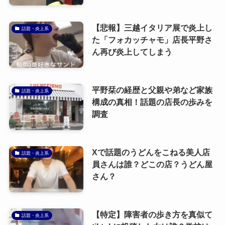
【悲報】三越イタリア展で炎上し
話題・炎上系
た「フォカッチャモ」店長平野さ
ん再び炎上してしまう
平野栞の経歴と父親や弟など家族
話題・炎上系
構成の真相！話題の店長の歩みを
調査
Xで話題のうどんをこねる美人店
話題・炎上系
員さんは誰？どこの店？うどん屋
さん？
【特定】障害者の歩き方を真似て
話題・炎上系