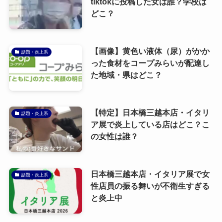
tiktokに投稿した女は誰？学校は
どこ？
【画像】黄色い液体（尿）がかか
話題・炎上系
った食材をコープみらいが配達し
た地域・県はどこ？
【特定】日本橋三越本店・イタリ
話題・炎上系
ア展で炎上している店はどこ？こ
の女性は誰？
日本橋三越本店・イタリア展で女
話題・炎上系
性店員の振る舞いが不衛生すぎる
と炎上中