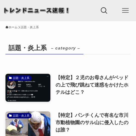
ホーム
話題・炎上系
話題・炎上系
– category –
【特定】２児のお母さんがベッド
話題・炎上系
の上で飛び跳ねて迷惑をかけたホ
テルはどこ？
【特定】パンチくんで有名な市川
話題・炎上系
市動植物園のサル山に侵入したの
は誰？