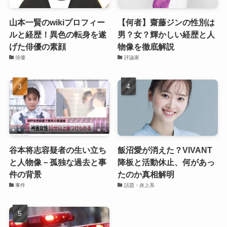
山本一賢のwikiプロフィー
【何者】齋藤ジンの性別は
ルと経歴！異色の転身を遂
男？女？輝かしい経歴と人
げた俳優の素顔
物像を徹底解説
俳優
評論家
谷本将志容疑者の生い立ち
飯沼愛が消えた？VIVANT
と人物像－孤独な過去と事
降板と活動休止、何があっ
件の背景
たのか真相解明
事件
話題・炎上系