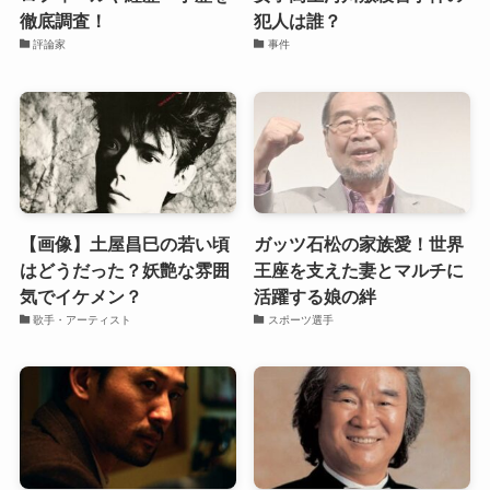
徹底調査！
犯人は誰？
評論家
事件
【画像】土屋昌巳の若い頃
ガッツ石松の家族愛！世界
はどうだった？妖艶な雰囲
王座を支えた妻とマルチに
気でイケメン？
活躍する娘の絆
歌手・アーティスト
スポーツ選手