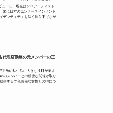
ビューし、現在はソロアーティスト
は、常に日本のエンターテインメント
アイデンティティを深く掘り下げなが
告代理店勤務の元メンバーの正
宏平氏の私生活に大きな注目が集ま
B48のメンバーとの親密な関係が取り
に勤務する才色兼備な女性との噂につ