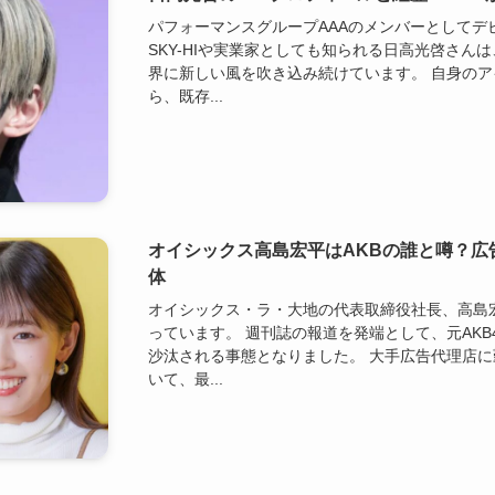
パフォーマンスグループAAAのメンバーとしてデ
SKY-HIや実業家としても知られる日高光啓さん
界に新しい風を吹き込み続けています。 自身の
ら、既存...
オイシックス高島宏平はAKBの誰と噂？広
体
オイシックス・ラ・大地の代表取締役社長、高島
っています。 週刊誌の報道を発端として、元AK
沙汰される事態となりました。 大手広告代理店
いて、最...