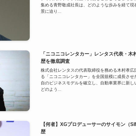
集める青野敬成社長は、どのような歩みを経て現
景に迫り...
「ニコニコレンタカー」レンタス代表・木村
歴を徹底調査
株式会社レンタスの代表取締役を務める木村孝広
る「ニコニコレンタカー」を全国規模に成長させ
自のビジネスモデルを確立し、自動車業界に新し
どのよう...
【何者】XGプロデューサーのサイモン（SIM
歴