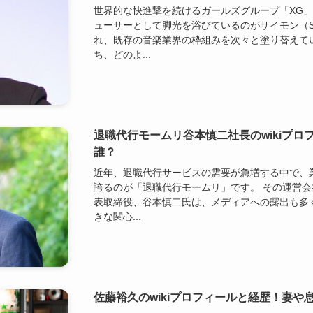
世界的な快進撃を続けるガールズグループ「XG
ューサーとして脚光を浴びているのがサイモン（S
れ、既存の音楽業界の枠組みを次々と塗り替えて
ち、どのよ...
退職代行モームリ谷本慎二社長のwikiプ
誰？
近年、退職代行サービスの需要が急増する中で、
誇るのが「退職代行モームリ」です。 その運営
表取締役、谷本慎二氏は、メディアへの露出も多
きな関心...
佐藤裕久のwikiプロフィールと経歴！妻