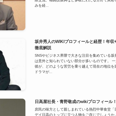
際交流、格闘技振興など多岐にわたる分野で異彩
みを経...
坂井秀人のWIKIプロフィールと経歴！年
徹底解説
SNSやビジネス界隈で大きな注目を集めている坂
は意外と知られていない部分が多いものです。 
彼が、どのような苦労を乗り越えて現在の地位を
ドラマが...
日高屋社長・青野敬成のwikiプロフィール
庶民の味方として親しまれている熱烈中華食堂「
デイ日高のトップに立つ人物をご存じでしょうか