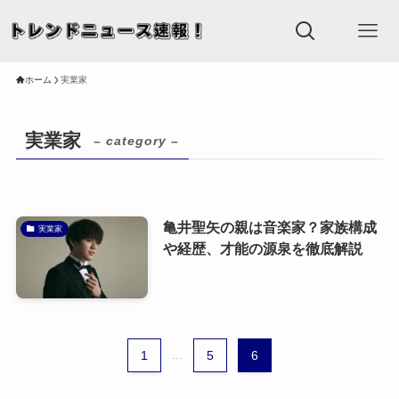
ホーム
実業家
実業家
– category –
亀井聖矢の親は音楽家？家族構成
実業家
や経歴、才能の源泉を徹底解説
1
...
5
6