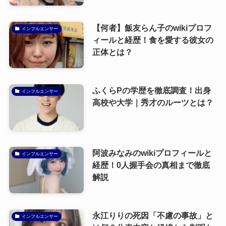
【何者】飯友らん子のwikiプロフ
インフルエンサー
ィールと経歴！食を愛する彼女の
正体とは？
ふくらPの学歴を徹底調査！出身
インフルエンサー
高校や大学｜秀才のルーツとは？
阿波みなみのwikiプロフィールと
インフルエンサー
経歴！0人握手会の真相まで徹底
解説
永江りりの死因「不慮の事故」と
インフルエンサー