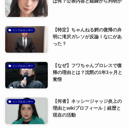
は何？公表内容と経緯から判明か
【特定】ちゃんねる鰐の復帰の弁
インフルエンサー
明に滝沢ガレソが反論！なにがあ
った？
【なぜ】フワちゃんプロレスで復
インフルエンサー
帰の理由とは？沈黙の1年3ヶ月と
覚悟
【何者】ネッシージャッジ炎上の
インフルエンサー
理由とwikiプロフィール｜経歴と
現在の活動