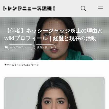
【何者】ネッシージャッジ炎上の理由と
wikiプロフィール｜経歴と現在の活動
インフルエンサー
話題・炎上系
ホーム
インフルエンサー