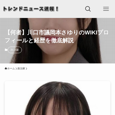
【何者】川口市議岡本さゆりのWIKIプロ
フィールと経歴を徹底解説
政治家
ホーム
政治家