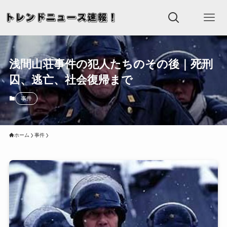
浅間山荘事件の犯人たちのその後｜死刑
囚、逃亡、社会復帰まで
事件
ホーム
事件