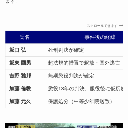
ます。
スクロールできます
氏名
事件後の経緯
坂口 弘
死刑判決が確定
坂東 國男
超法規的措置で釈放・国外逃亡
吉野 雅邦
無期懲役判決が確定
加藤 倫教
懲役13年の判決、服役後に仮釈放
加藤 元久
保護処分（中等少年院送致）