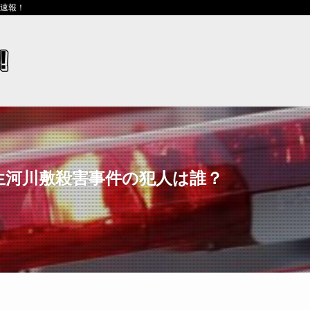
ス速報！
生河川敷殺害事件の犯人は誰？