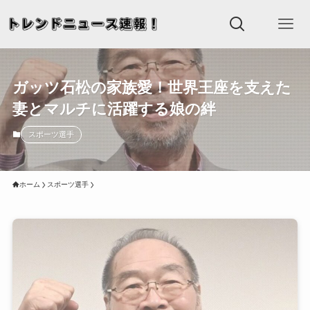
ガッツ石松の家族愛！世界王座を支えた
妻とマルチに活躍する娘の絆
スポーツ選手
ホーム
スポーツ選手