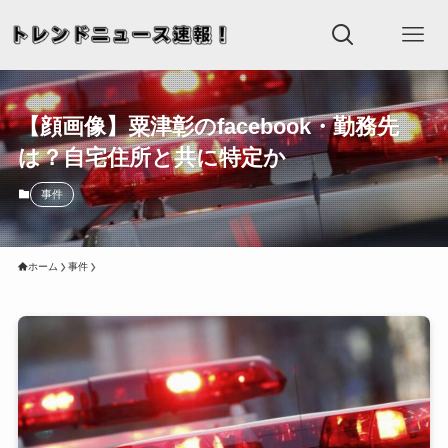
【顔画像】粟津彰のfacebook・勤務先
は？自宅住所と共に特定か
事件
ホーム
事件