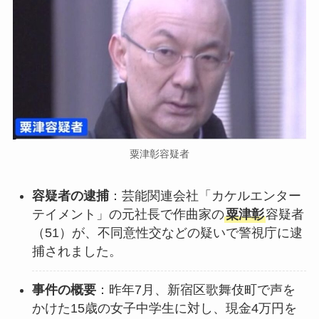
粟津彰容疑者
容疑者の逮捕
：芸能関連会社「カケルエンター
テイメント」の元社長で作曲家の
粟津彰
容疑者
（51）が、不同意性交などの疑いで警視庁に逮
捕されました。
事件の概要
：昨年7月、新宿区歌舞伎町で声を
かけた15歳の女子中学生に対し、現金4万円を