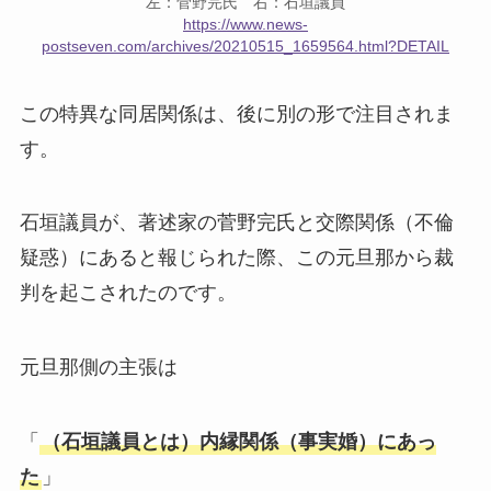
左：菅野完氏 右：石垣議員
https://www.news-
postseven.com/archives/20210515_1659564.html?DETAIL
この特異な同居関係は、後に別の形で注目されま
す。
石垣議員が、著述家の菅野完氏と交際関係（不倫
疑惑）にあると報じられた際、この元旦那から裁
判を起こされたのです。
元旦那側の主張は
「
（石垣議員とは）内縁関係（事実婚）にあっ
た
」