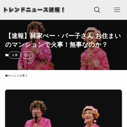
【速報】林家ぺー・パー子さん お住まい
のマンションで火事！無事なのか？
火事
芸人
ホーム
火事