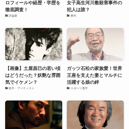
ロフィールや経歴・学歴を
女子高生河川敷殺害事件の
徹底調査！
犯人は誰？
評論家
事件
【画像】土屋昌巳の若い頃
ガッツ石松の家族愛！世界
はどうだった？妖艶な雰囲
王座を支えた妻とマルチに
気でイケメン？
活躍する娘の絆
歌手・アーティスト
スポーツ選手