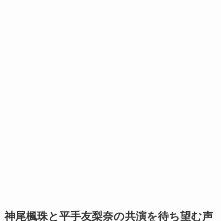
神尾楓珠と平手友梨奈の共演を待ち望む声