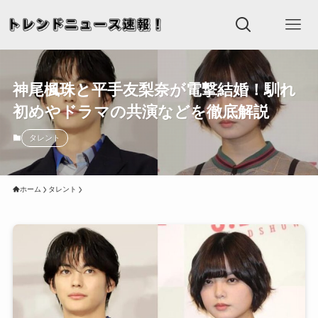
神尾楓珠と平手友梨奈が電撃結婚！馴れ
初めやドラマの共演などを徹底解説
タレント
ホーム
タレント