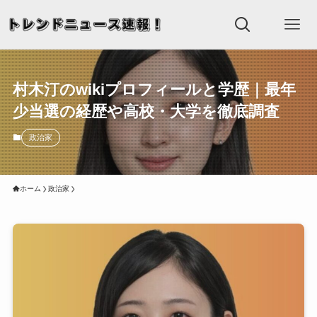
村木汀のwikiプロフィールと学歴｜最年
少当選の経歴や高校・大学を徹底調査
政治家
ホーム
政治家