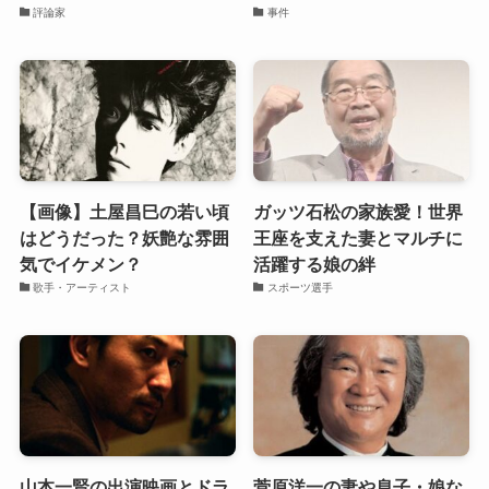
評論家
事件
【画像】土屋昌巳の若い頃
ガッツ石松の家族愛！世界
はどうだった？妖艶な雰囲
王座を支えた妻とマルチに
気でイケメン？
活躍する娘の絆
歌手・アーティスト
スポーツ選手
山本一賢の出演映画とドラ
菅原洋一の妻や息子・娘な