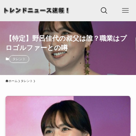
【特定】野呂佳代の叔父は誰？職業はプ
ロゴルファーとの噂
タレント
ホーム
タレント