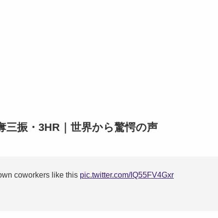
奪三振・3HR｜世界から驚愕の声
 own coworkers like this
pic.twitter.com/IQ55FV4Gxr