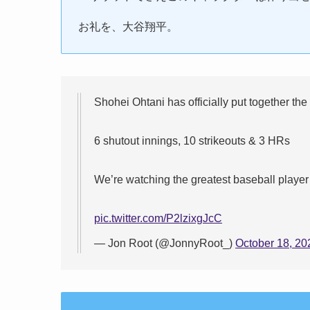
お礼を、大谷翔平。
Shohei Ohtani has officially put together the 
6 shutout innings, 10 strikeouts & 3 HRs
We’re watching the greatest baseball player 
pic.twitter.com/P2lzixgJcC
— Jon Root (@JonnyRoot_)
October 18, 20