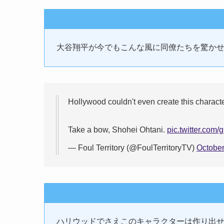
大谷翔平が今でもこんな風に同僚たちを驚か
Hollywood couldn't even create this characte
Take a bow, Shohei Ohtani.
pic.twitter.com
— Foul Territory (@FoulTerritoryTV)
October
ハリウッドでさえこのキャラクターは作り出