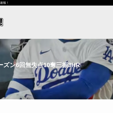
ス速報！
ズン6回無失点10奪三振3HR