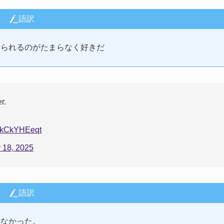
語訳
せられるのがたまらなく好きだ
r.
/gkCkYHEeqt
 18, 2025
語訳
せなかった。