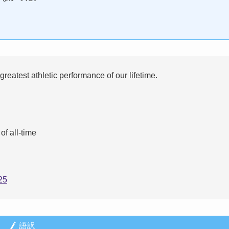
greatest athletic performance of our lifetime.
of all-time
25
語訳