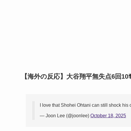
【海外の反応】大谷翔平無失点6回10
I love that Shohei Ohtani can still shock his
— Joon Lee (@joonlee)
October 18, 2025