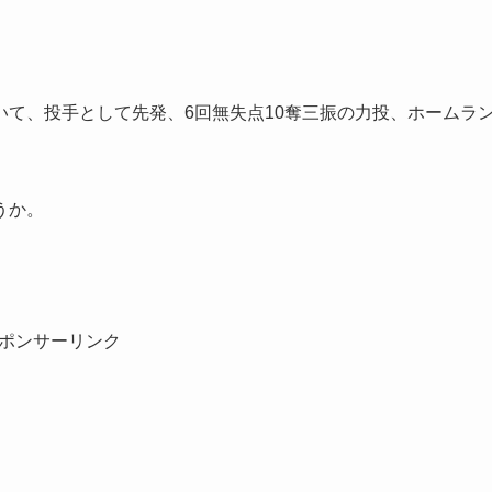
て、投手として先発、6回無失点10奪三振の力投、ホームラ
うか。
ポンサーリンク