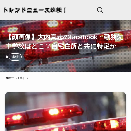
【顔画像】大内真志のfacebook・勤務先
中学校はどこ？自宅住所と共に特定か
事件
ホーム
事件