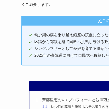
くご紹介します。
こ
幼少期の病を乗り越え銀座の頂点に立った
区議から都議を経て国政へ挑戦し続ける政
シングルマザーとして愛娘を育てる決意と
2025年の参院選に向けて自民党へ移籍し
斉藤里恵のwikiプロフィールと波瀾万
幼少期の葛藤と筆談ホステス誕生のき