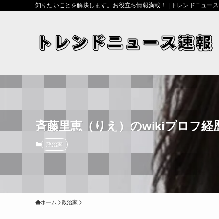
知りたいことを解決します。お役立ち情報満載！ | トレンドニュー
斉藤里恵（りえ）のwikiプロフ
政治家
ホーム
政治家