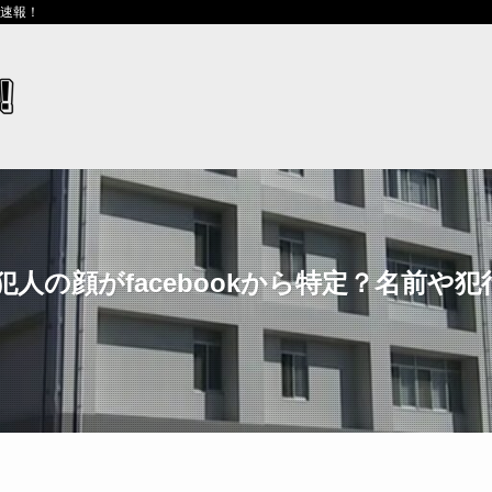
ス速報！
人の顔がfacebookから特定？名前や犯