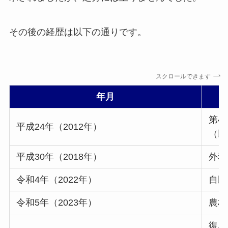
その後の経歴は以下の通りです。
スクロールできます
年月
第4
平成24年（2012年）
（以
平成30年（2018年）
外務
令和4年（2022年）
自民
令和5年（2023年）
農林
復興