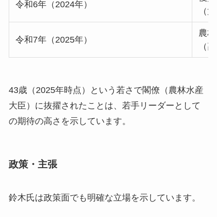
令和6年（2024年）
（第
農林
令和7年（2025年）
（高
43歳（2025年時点）という若さで閣僚（農林水産
大臣）に抜擢されたことは、若手リーダーとして
の期待の高さを示しています。
政策・主張
鈴木氏は政策面でも明確な立場を示しています。