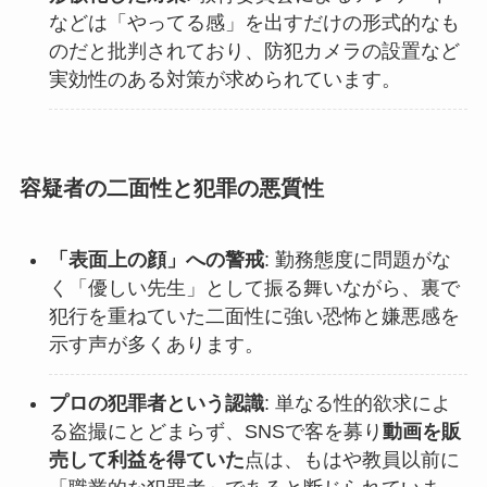
などは「やってる感」を出すだけの形式的なも
のだと批判されており、防犯カメラの設置など
実効性のある対策が求められています。
容疑者の二面性と犯罪の悪質性
「表面上の顔」への警戒
: 勤務態度に問題がな
く「優しい先生」として振る舞いながら、裏で
犯行を重ねていた二面性に強い恐怖と嫌悪感を
示す声が多くあります。
プロの犯罪者という認識
: 単なる性的欲求によ
る盗撮にとどまらず、SNSで客を募り
動画を販
売して利益を得ていた
点は、もはや教員以前に