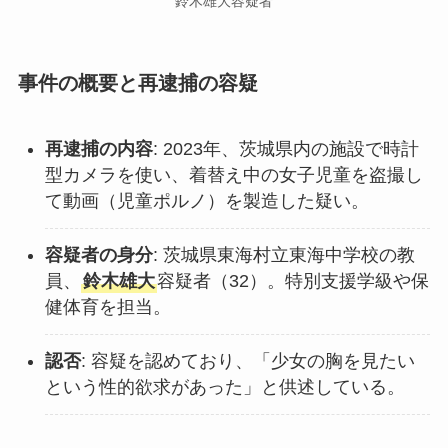
鈴木雄大容疑者
事件の概要と再逮捕の容疑
再逮捕の内容
: 2023年、茨城県内の施設で時計
型カメラを使い、着替え中の女子児童を盗撮し
て動画（児童ポルノ）を製造した疑い。
容疑者の身分
: 茨城県東海村立東海中学校の教
員、
鈴木雄大
容疑者（32）。特別支援学級や保
健体育を担当。
認否
: 容疑を認めており、「少女の胸を見たい
という性的欲求があった」と供述している。