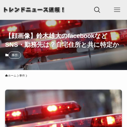
【顔画像】鈴木雄大のfacebookなど
SNS・勤務先は？自宅住所と共に特定か
事件
ホーム
事件