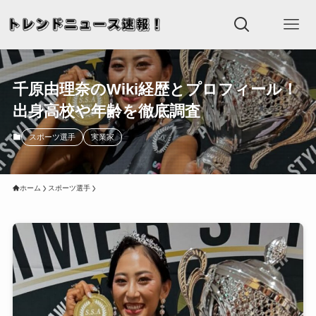
千原由理奈のWiki経歴とプロフィール！
出身高校や年齢を徹底調査
スポーツ選手
実業家
ホーム
スポーツ選手