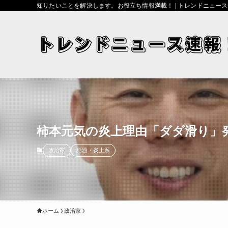
知りたいことを解決します。お役立ち情報満載！ | トレンドニュー
柿本元気の炎上理由「ダダ滑り」
政治家
話題・炎上系
ホーム
政治家