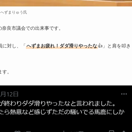
へずまりゅう氏
日の奈良市議会での出来事です。
員に対し、「
へずまお疲れ！ダダ滑りやったな
👍」と肩を叩き
ます。