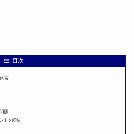
目次
発言
問題
メントを経験