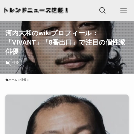
河内大和のwikiプロフィール：
「VIVANT」「8番出口」で注目の個性派
俳優
俳優
ホーム
俳優