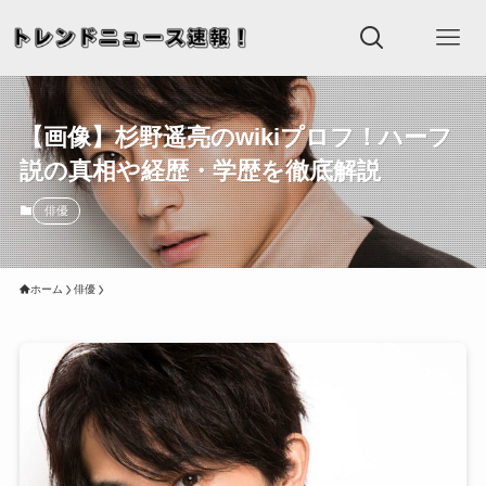
【画像】杉野遥亮のwikiプロフ！ハーフ
説の真相や経歴・学歴を徹底解説
俳優
ホーム
俳優