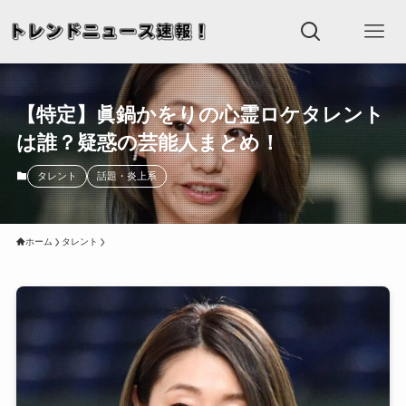
【特定】眞鍋かをりの心霊ロケタレント
は誰？疑惑の芸能人まとめ！
タレント
話題・炎上系
ホーム
タレント