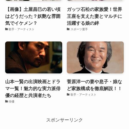
【画像】土屋昌巳の若い頃
ガッツ石松の家族愛！世界
はどうだった？妖艶な雰囲
王座を支えた妻とマルチに
気でイケメン？
活躍する娘の絆
歌手・アーティスト
スポーツ選手
山本一賢の出演映画とドラ
菅原洋一の妻や息子・娘な
マ一覧！魅力的な実力派俳
ど家族構成を徹底解説！！
優の経歴と共演者たち
歌手・アーティスト
俳優
スポンサーリンク