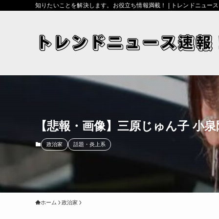
知りたいことを解決します。お役立ち情報満載！ | トレンドニュー
【悲報・画像】三原じゅん子 小
政治家
話題・炎上系
ホーム
政治家