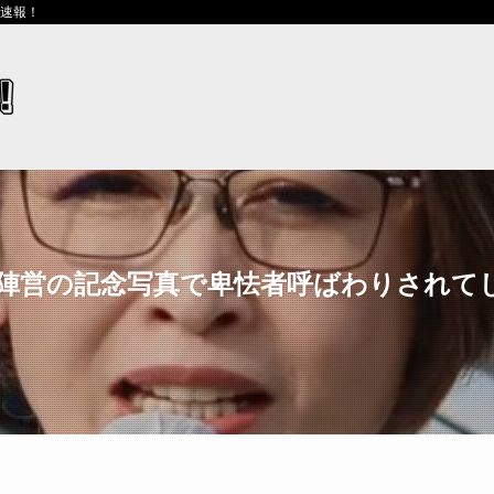
ス速報！
泉陣営の記念写真で卑怯者呼ばわりされて