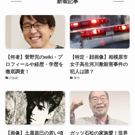
新着記事
【何者】菅野完のwiki・プ
【特定・顔画像】相模原市
ロフィールや経歴・学歴を
女子高生河川敷殺害事件の
徹底調査！
犯人は誰？
評論家
事件
【画像】土屋昌巳の若い頃
ガッツ石松の家族愛！世界