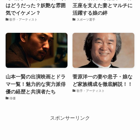
はどうだった？妖艶な雰囲
王座を支えた妻とマルチに
気でイケメン？
活躍する娘の絆
歌手・アーティスト
スポーツ選手
山本一賢の出演映画とドラ
菅原洋一の妻や息子・娘な
マ一覧！魅力的な実力派俳
ど家族構成を徹底解説！！
優の経歴と共演者たち
歌手・アーティスト
俳優
スポンサーリンク