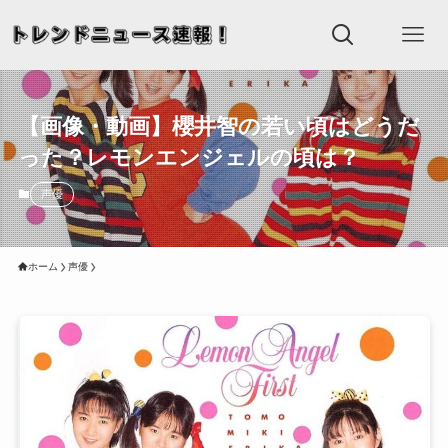
【画像・動画】櫻井智の若い頃はどうだ
った？レモンエンジェルの頃は？
声優
ホーム
声優