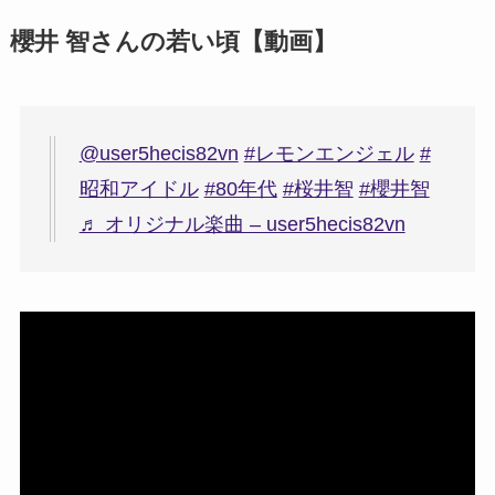
櫻井 智さんの若い頃【動画】
@user5hecis82vn
#レモンエンジェル
#
昭和アイドル
#80年代
#桜井智
#櫻井智
♬ オリジナル楽曲 – user5hecis82vn