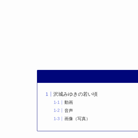
沢城みゆきの若い頃
動画
音声
画像（写真）