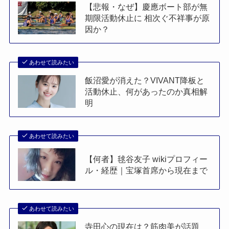
【悲報・なぜ】慶應ボート部が無
期限活動休止に 相次ぐ不祥事が原
因か？
あわせて読みたい
飯沼愛が消えた？VIVANT降板と
活動休止、何があったのか真相解
明
あわせて読みたい
【何者】毬谷友子 wikiプロフィー
ル・経歴｜宝塚首席から現在まで
あわせて読みたい
寺田心の現在は？筋肉美が話題