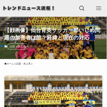
【顔画像】仙台育英サッカー部いじめ問
題の加害者は誰？経緯と現在の対応
話題・炎上系
ホーム
話題・炎上系