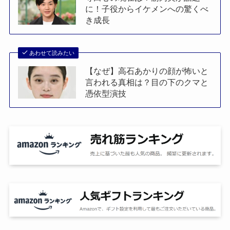
に！子役からイケメンへの驚くべ
き成長
あわせて読みたい
【なぜ】高石あかりの顔が怖いと
言われる真相は？目の下のクマと
憑依型演技