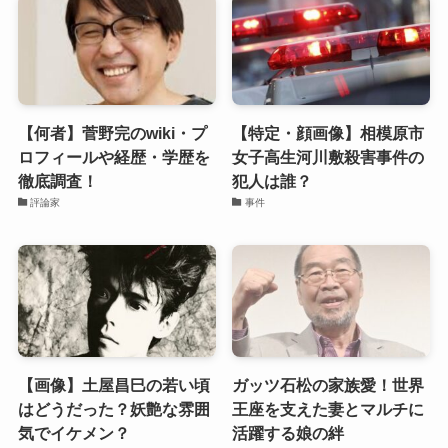
【何者】菅野完のwiki・プ
【特定・顔画像】相模原市
ロフィールや経歴・学歴を
女子高生河川敷殺害事件の
徹底調査！
犯人は誰？
評論家
事件
【画像】土屋昌巳の若い頃
ガッツ石松の家族愛！世界
はどうだった？妖艶な雰囲
王座を支えた妻とマルチに
気でイケメン？
活躍する娘の絆