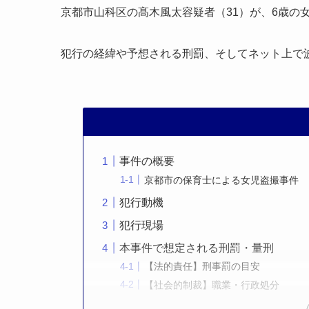
京都市山科区の髙木風太容疑者（31）が、6歳の
犯行の経緯や予想される刑罰、そしてネット上で
事件の概要
京都市の保育士による女児盗撮事件
犯行動機
犯行現場
本事件で想定される刑罰・量刑
【法的責任】刑事罰の目安
【社会的制裁】職業・行政処分