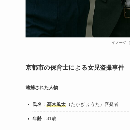
イメージ
京都市の保育士による女児盗撮事件
逮捕された人物
氏名
：
髙木風太
（たかぎ ふうた）容疑者
年齢
：31歳