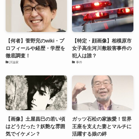
【何者】菅野完のwiki・プ
【特定・顔画像】相模原市
ロフィールや経歴・学歴を
女子高生河川敷殺害事件の
徹底調査！
犯人は誰？
評論家
事件
【画像】土屋昌巳の若い頃
ガッツ石松の家族愛！世界
はどうだった？妖艶な雰囲
王座を支えた妻とマルチに
気でイケメン？
活躍する娘の絆