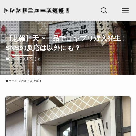
【悲報】天下一品でゴキブリ混入発生！
SNSの反応は以外にも？
話題・炎上系
ホーム
話題・炎上系