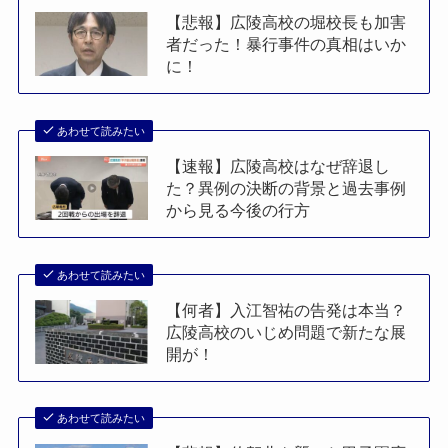
【悲報】広陵高校の堀校長も加害
者だった！暴行事件の真相はいか
に！
あわせて読みたい
【速報】広陵高校はなぜ辞退し
た？異例の決断の背景と過去事例
から見る今後の行方
あわせて読みたい
【何者】入江智祐の告発は本当？
広陵高校のいじめ問題で新たな展
開が！
あわせて読みたい