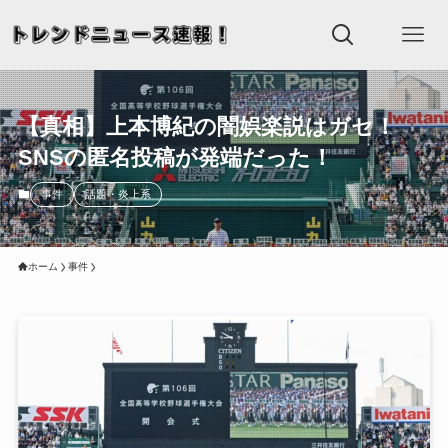
【真相】上本博紀の闇娯楽説はガセ！
SNSの匿名投稿が発端だった！
事件
話題・炎上系
ホーム
事件